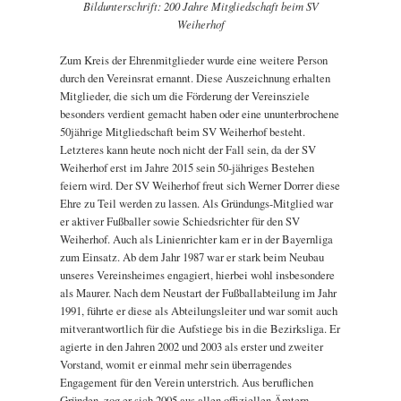
Bildunterschrift: 200 Jahre Mitgliedschaft beim SV
Weiherhof
Zum Kreis der Ehrenmitglieder wurde eine weitere Person
durch den Vereinsrat ernannt. Diese Auszeichnung erhalten
Mitglieder, die sich um die Förderung der Vereinsziele
besonders verdient gemacht haben oder eine ununterbrochene
50jährige Mitgliedschaft beim SV Weiherhof besteht.
Letzteres kann heute noch nicht der Fall sein, da der SV
Weiherhof erst im Jahre 2015 sein 50-jähriges Bestehen
feiern wird. Der SV Weiherhof freut sich Werner Dorrer diese
Ehre zu Teil werden zu lassen. Als Gründungs-Mitglied war
er aktiver Fußballer sowie Schiedsrichter für den SV
Weiherhof. Auch als Linienrichter kam er in der Bayernliga
zum Einsatz. Ab dem Jahr 1987 war er stark beim Neubau
unseres Vereinsheimes engagiert, hierbei wohl insbesondere
als Maurer. Nach dem Neustart der Fußballabteilung im Jahr
1991, führte er diese als Abteilungsleiter und war somit auch
mitverantwortlich für die Aufstiege bis in die Bezirksliga. Er
agierte in den Jahren 2002 und 2003 als erster und zweiter
Vorstand, womit er einmal mehr sein überragendes
Engagement für den Verein unterstrich. Aus beruflichen
Gründen, zog er sich 2005 aus allen offiziellen Ämtern